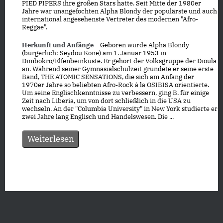
PIED PIPERS ihre großen Stars hatte. Seit Mitte der 1980er
Jahre war unangefochten Alpha Blondy der populärste und auch
international angesehenste Vertreter des modernen "Afro-
Reggae".
Herkunft und Anfänge
Geboren wurde Alpha Blondy
(bürgerlich: Seydou Kone) am 1. Januar 1953 in
Dimbokro/Elfenbeinküste. Er gehört der Volksgruppe der Dioula
an. Während seiner Gymnasialschulzeit gründete er seine erste
Band, THE ATOMIC SENSATIONS, die sich am Anfang der
1970er Jahre so beliebten Afro-Rock à la OSIBISA orientierte.
Um seine Englischkenntnisse zu verbessern, ging B. für einige
Zeit nach Liberia, um von dort schließlich in die USA zu
wechseln. An der "Columbia University" in New York studierte er
zwei Jahre lang Englisch und Handelswesen. Die ...
Weiterlesen
Datenschutz
|
Impressum