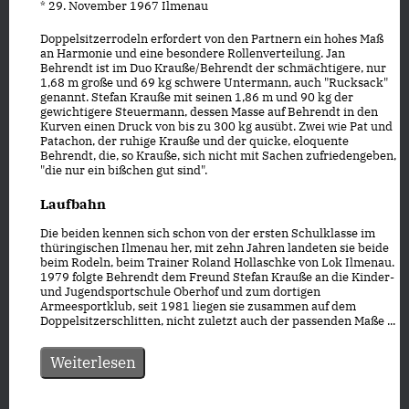
* 29. November 1967 Ilmenau
Doppelsitzerrodeln erfordert von den Partnern ein hohes Maß
an Harmonie und eine besondere Rollenverteilung. Jan
Behrendt ist im Duo Krauße/Behrendt der schmächtigere, nur
1,68 m große und 69 kg schwere Untermann, auch "Rucksack"
genannt. Stefan Krauße mit seinen 1,86 m und 90 kg der
gewichtigere Steuermann, dessen Masse auf Behrendt in den
Kurven einen Druck von bis zu 300 kg ausübt. Zwei wie Pat und
Patachon, der ruhige Krauße und der quicke, eloquente
Behrendt, die, so Krauße, sich nicht mit Sachen zufriedengeben,
"die nur ein bißchen gut sind".
Laufbahn
Die beiden kennen sich schon von der ersten Schulklasse im
thüringischen Ilmenau her, mit zehn Jahren landeten sie beide
beim Rodeln, beim Trainer Roland Hollaschke von Lok Ilmenau.
1979 folgte Behrendt dem Freund Stefan Krauße an die Kinder-
und Jugendsportschule Oberhof und zum dortigen
Armeesportklub, seit 1981 liegen sie zusammen auf dem
Doppelsitzerschlitten, nicht zuletzt auch der passenden Maße ...
Weiterlesen