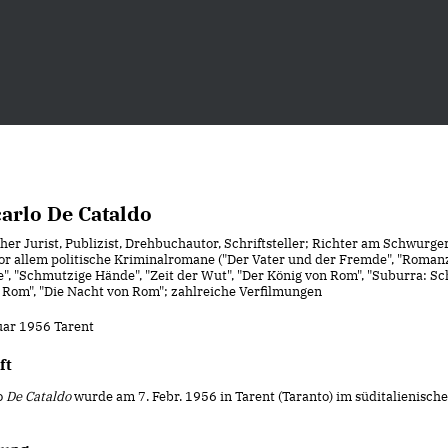
arlo De Cataldo
cher Jurist, Publizist, Drehbuchautor, Schriftsteller; Richter am Schwurger
or allem politische Kriminalromane ("Der Vater und der Fremde", "Roman
e", "Schmutzige Hände", "Zeit der Wut", "Der König von Rom", "Suburra: S
 Rom", "Die Nacht von Rom"; zahlreiche Verfilmungen
ruar 1956 Tarent
ft
o
De Cataldo
wurde am 7. Febr. 1956 in Tarent (Taranto) im süditalienisch