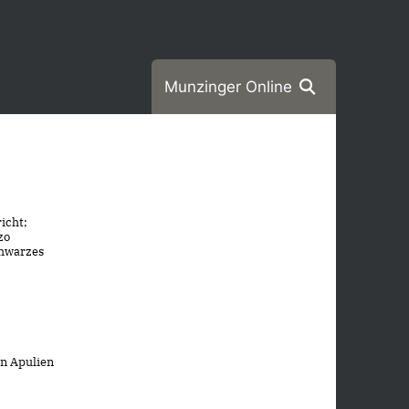
Munzinger Online
icht;
zo
chwarzes
en Apulien