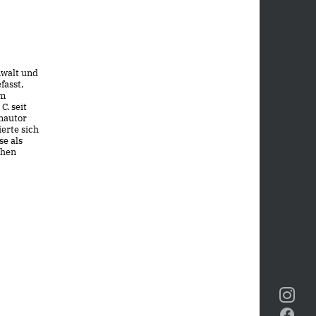
nwalt und
fasst,
im
C. seit
nautor
ierte sich
se als
chen