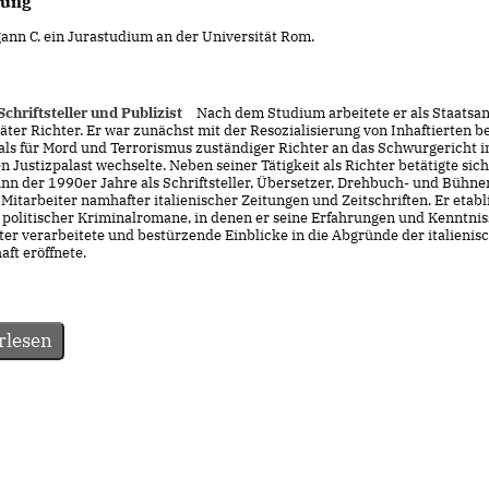
dung
ann C. ein Jurastudium an der Universität Rom.
Schriftsteller und Publizist
Nach dem Studium arbeitete er als Staatsa
ter Richter. Er war zunächst mit der Resozialisierung von Inhaftierten be
 als für Mord und Terrorismus zuständiger Richter an das Schwurgericht 
 Justizpalast wechselte. Neben seiner Tätigkeit als Richter betätigte sich 
nn der 1990er Jahre als Schriftsteller, Übersetzer, Drehbuch- und Bühne
 Mitarbeiter namhafter italienischer Zeitungen und Zeitschriften. Er etabl
 politischer Kriminalromane, in denen er seine Erfahrungen und Kenntnis
ter verarbeitete und bestürzende Einblicke in die Abgründe der italienis
aft eröffnete.
rlesen