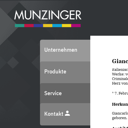
Unternehmen
Gianc
italienis
Produkte
Werke: v
Criminal
Herz von
Service
* 7. Feb
Herkun
Kontakt
Giancarl
geboren.