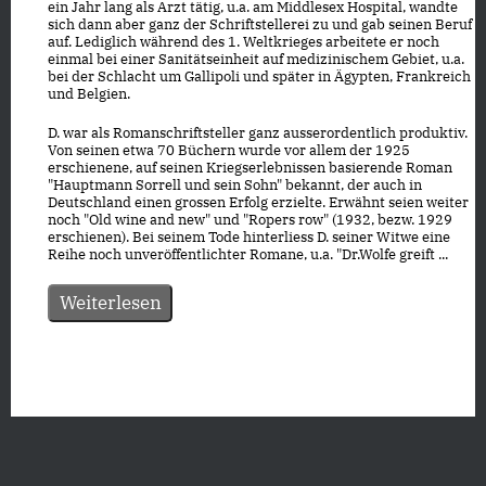
ein Jahr lang als Arzt tätig, u.a. am Middlesex Hospital, wandte
sich dann aber ganz der Schriftstellerei zu und gab seinen Beruf
auf. Lediglich während des 1. Weltkrieges arbeitete er noch
einmal bei einer Sanitätseinheit auf medizinischem Gebiet, u.a.
bei der Schlacht um Gallipoli und später in Ägypten, Frankreich
und Belgien.
D. war als Romanschriftsteller ganz ausserordentlich produktiv.
Von seinen etwa 70 Büchern wurde vor allem der 1925
erschienene, auf seinen Kriegserlebnissen basierende Roman
"Hauptmann Sorrell und sein Sohn" bekannt, der auch in
Deutschland einen grossen Erfolg erzielte. Erwähnt seien weiter
noch "Old wine and new" und "Ropers row" (1932, bezw. 1929
erschienen). Bei seinem Tode hinterliess D. seiner Witwe eine
Reihe noch unveröffentlichter Romane, u.a. "Dr.Wolfe greift ...
Weiterlesen
Datenschutz
|
Impressum