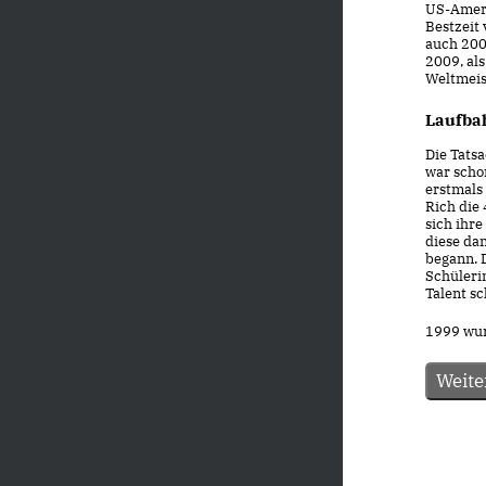
US-Ameri
Bestzeit
auch 2009
2009, als
Weltmeist
Laufba
Die Tats
war schon
erstmals
Rich die
sich ihre
diese dan
begann. 
Schüleri
Talent s
1999 wur
Weite