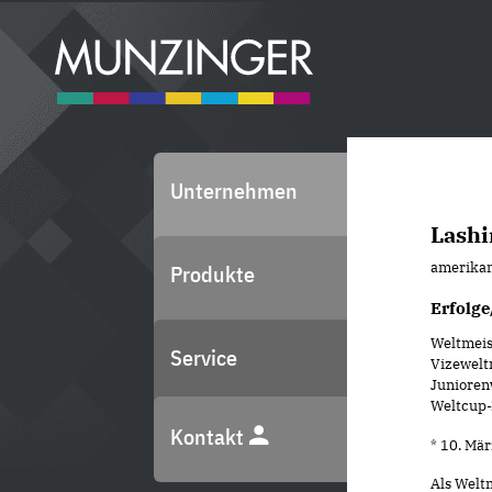
Unternehmen
Lash
amerikan
Produkte
Erfolge
Weltmeis
Service
Vizewelt
Junioren
Weltcup-
Kontakt
* 10. Mä
Als Welt