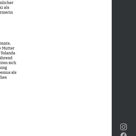
nlicher
i als
rnierin
önnte,
e Mutter
 Yolanda
Während
hten sich
ning
Demus als
ches