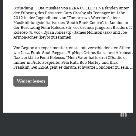
Gründung
Die Musiker von EZRA COLLECTIVE fanden unter
der Führung des Bassisten Gary Crosby als Teenager im Jahr
2012 in der Jugendband von "Tomorrow's Warriors", einer
Musikbildungsinitiative des "South Bank Centre", in London in
der Besetzung Femi Koleoso (dr, voc), seines jüngeren Bruders TJ
Koleoso (b, voc), Dylan Jones (tp), James Mollison (sax) und Joe
Armon-Jones (keyb) zusammen.
Von Beginn an experimentierten sie mit verschiedensten Stilen
wie Jazz, Funk, Soul, Reggae, HipHop, Grime, Salsa und Afrobeat.
Dazu erklärte Femi Koleoso: "Mein Vater hatte drei CDs, die er
immer im Auto abspielte: Fela Kuti, Bob Marley und Kirk
Franklin. Bei EZRA geht es darum, schwarze Londoner zu sein. ...
Weiterlesen
Datenschutz
|
Impressum