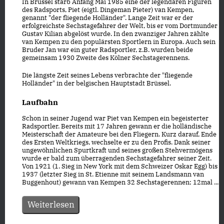
In Brüssel starb Anfang Mai 1985 eine der legendären Figuren
des Radsports, Piet (eigtl. Dingeman Pieter) van Kempen,
genannt "der fliegende Holländer". Lange Zeit war er der
erfolgreichste Sechstagefahrer der Welt, bis er vom Dortmunder
Gustav Kilian abgelöst wurde. In den zwanziger Jahren zählte
van Kempen zu den populärsten Sportlern in Europa. Auch sein
Bruder Jan war ein guter Radsportler, z.B. wurden beide
gemeinsam 1930 Zweite des Kölner Sechstagerennens.
Die längste Zeit seines Lebens verbrachte der "fliegende
Holländer" in der belgischen Hauptstadt Brüssel.
Laufbahn
Schon in seiner Jugend war Piet van Kempen ein begeisterter
Radsportler. Bereits mit 17 Jahren gewann er die holländische
Meisterschaft der Amateure bei den Fliegern. Kurz darauf, Ende
des Ersten Weltkriegs, wechselte er zu den Profis. Dank seiner
ungewöhnlichen Spurtkraft und seines großen Stehvermögens
wurde er bald zum überragenden Sechstagefahrer seiner Zeit.
Von 1921 (1. Sieg in New York mit dem Schweizer Oskar Egg) bis
1937 (letzter Sieg in St. Etienne mit seinem Landsmann van
Buggenhout) gewann van Kempen 32 Sechstagerennen; 12mal ...
Weiterlesen