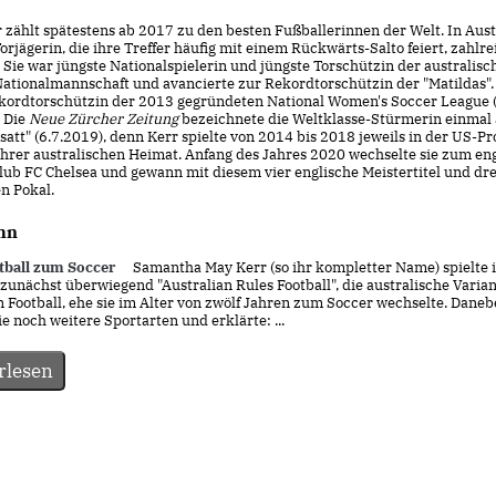
 zählt spätestens ab 2017 zu den besten Fußballerinnen der Welt. In Aust
Torjägerin, die ihre Treffer häufig mit einem Rückwärts-Salto feiert, zahlr
Sie war jüngste Nationalspielerin und jüngste Torschützin der australisc
ationalmannschaft und avancierte zur Rekordtorschützin der "Matildas"
Rekordtorschützin der 2013 gegründeten National Women's Soccer League
 Die
Neue Zürcher Zeitung
bezeichnete die Weltklasse-Stürmerin einmal 
tt" (6.7.2019), denn Kerr spielte von 2014 bis 2018 jeweils in der US-Pro
 ihrer australischen Heimat. Anfang des Jahres 2020 wechselte sie zum en
lub FC Chelsea und gewann mit diesem vier englische Meistertitel und dr
n Pokal.
hn
ball zum Soccer
Samantha May Kerr (so ihr kompletter Name) spielte i
zunächst überwiegend "Australian Rules Football", die australische Varian
 Football, ehe sie im Alter von zwölf Jahren zum Soccer wechselte. Dane
ie noch weitere Sportarten und erklärte: ...
rlesen