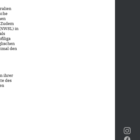
ralien
eiche
hen
. Zudem
 (NWSL) in
als
filiga
glischen
eimal den
n ihrer
te des
ben