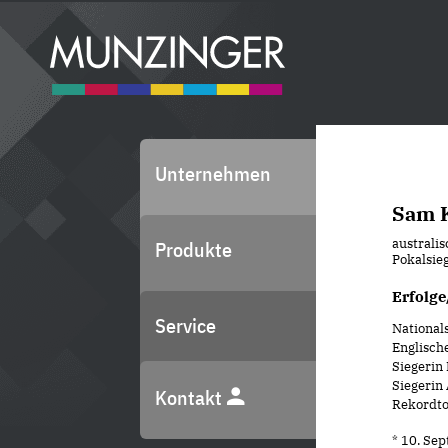
Unternehmen
Sam 
australis
Produkte
Pokalsie
Erfolge
Service
Nationals
Englisch
Siegerin
Siegerin
Kontakt
Rekordto
* 10. Se