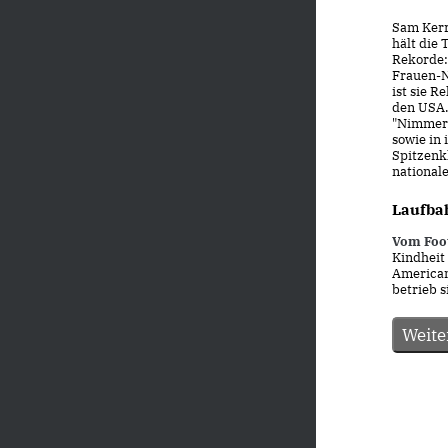
Sam Kerr
hält die 
Rekorde: 
Frauen-N
ist sie 
den USA.
"Nimmersa
sowie in
Spitzenk
nationale
Laufba
Vom Foot
Kindheit 
American
betrieb s
Weite