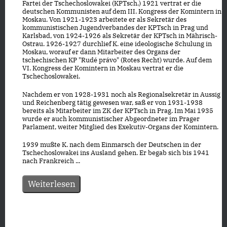
Fartei der Tschechoslowakei (KPTsch.) 1921 vertrat er die
deutschen Kommunisten auf dem III. Kongress der Komintern in
Moskau. Von 1921-1923 arbeitete er als Sekretär des
kommunistischen Jugendverbandes der KPTsch in Prag und
Karlsbad, von 1924-1926 als Sekretär der KPTsch in Mährisch-
Ostrau. 1926-1927 durchlief K. eine ideologische Schulung in
Moskau, worauf er dann Mitarbeiter des Organs der
tschechischen KP "Rudé právo" (Rotes Recht) wurde. Auf dem
VI. Kongress der Komintern in Moskau vertrat er die
Tschechoslowakei.
Nachdem er von 1928-1931 noch als Regionalsekretär in Aussig
und Reichenberg tätig gewesen war, saß er von 1931-1938
bereits als Mitarbeiter im ZK der KPTsch in Prag. Im Mai 1935
wurde er auch kommunistischer Abgeordneter im Prager
Parlament, weiter Mitglied des Exekutiv-Organs der Komintern.
1939 mußte K. nach dem Einmarsch der Deutschen in der
Tschechoslowakei ins Ausland gehen. Er begab sich bis 1941
nach Frankreich ...
Weiterlesen