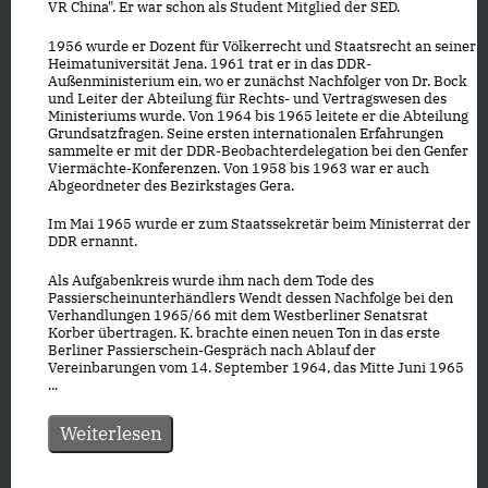
VR China". Er war schon als Student Mitglied der SED.
1956 wurde er Dozent für Völkerrecht und Staatsrecht an seiner
Heimatuniversität Jena. 1961 trat er in das DDR-
Außenministerium ein, wo er zunächst Nachfolger von Dr. Bock
und Leiter der Abteilung für Rechts- und Vertragswesen des
Ministeriums wurde. Von 1964 bis 1965 leitete er die Abteilung
Grundsatzfragen. Seine ersten internationalen Erfahrungen
sammelte er mit der DDR-Beobachterdelegation bei den Genfer
Viermächte-Konferenzen. Von 1958 bis 1963 war er auch
Abgeordneter des Bezirkstages Gera.
Im Mai 1965 wurde er zum Staatssekretär beim Ministerrat der
DDR ernannt.
Als Aufgabenkreis wurde ihm nach dem Tode des
Passierscheinunterhändlers Wendt dessen Nachfolge bei den
Verhandlungen 1965/66 mit dem Westberliner Senatsrat
Korber übertragen. K. brachte einen neuen Ton in das erste
Berliner Passierschein-Gespräch nach Ablauf der
Vereinbarungen vom 14. September 1964, das Mitte Juni 1965
...
Weiterlesen