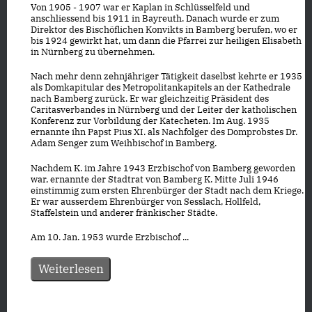
Von 1905 - 1907 war er Kaplan in Schlüsselfeld und
anschliessend bis 1911 in Bayreuth. Danach wurde er zum
Direktor des Bischöflichen Konvikts in Bamberg berufen, wo er
bis 1924 gewirkt hat, um dann die Pfarrei zur heiligen Elisabeth
in Nürnberg zu übernehmen.
Nach mehr denn zehnjähriger Tätigkeit daselbst kehrte er 1935
als Domkapitular des Metropolitankapitels an der Kathedrale
nach Bamberg zurück. Er war gleichzeitig Präsident des
Caritasverbandes in Nürnberg und der Leiter der katholischen
Konferenz zur Vorbildung der Katecheten. Im Aug. 1935
ernannte ihn Papst Pius XI. als Nachfolger des Domprobstes Dr.
Adam Senger zum Weihbischof in Bamberg.
Nachdem K. im Jahre 1943 Erzbischof von Bamberg geworden
war, ernannte der Stadtrat von Bamberg K. Mitte Juli 1946
einstimmig zum ersten Ehrenbürger der Stadt nach dem Kriege.
Er war ausserdem Ehrenbürger von Sesslach, Hollfeld,
Staffelstein und anderer fränkischer Städte.
Am 10. Jan. 1953 wurde Erzbischof ...
Weiterlesen