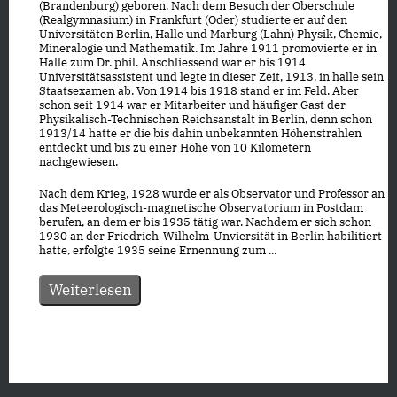
(Brandenburg) geboren. Nach dem Besuch der Oberschule
(Realgymnasium) in Frankfurt (Oder) studierte er auf den
Universitäten Berlin, Halle und Marburg (Lahn) Physik, Chemie,
Mineralogie und Mathematik. Im Jahre 1911 promovierte er in
Halle zum Dr. phil. Anschliessend war er bis 1914
Universitätsassistent und legte in dieser Zeit, 1913, in halle sein
Staatsexamen ab. Von 1914 bis 1918 stand er im Feld. Aber
schon seit 1914 war er Mitarbeiter und häufiger Gast der
Physikalisch-Technischen Reichsanstalt in Berlin, denn schon
1913/14 hatte er die bis dahin unbekannten Höhenstrahlen
entdeckt und bis zu einer Höhe von 10 Kilometern
nachgewiesen.
Nach dem Krieg, 1928 wurde er als Observator und Professor an
das Meteerologisch-magnetische Observatorium in Postdam
berufen, an dem er bis 1935 tätig war. Nachdem er sich schon
1930 an der Friedrich-Wilhelm-Unviersität in Berlin habilitiert
hatte, erfolgte 1935 seine Ernennung zum ...
Weiterlesen
Datenschutz
|
Impressum