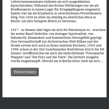
Lehrerinnenseminars widmete sie sich ausgedehnten
Sprachstudien. Während des Ersten Weltkrieges war sie als
Briefzensorin in einem Lager für Kriegsgefangene eingesetzt.
Später war sie als Erzieherin in verschiedenen Privathäusern
tätig. Von 1928 an lebte sie ständig im elterlichen Haus in
Berlin, um ihre betagten Eltern zu betreuen.
1917 - in diesem Jahr legte sie sich ihr Pseudonym zu - erschien
ihr erster Band Gedichte, von strenger Spiritualität, von
Sehnsucht, Einsamkeit und kosmischem Naturgefühl geprägt.
Ihre Verwandtschaft zur dichterischen Welt Rilkes und der
Droste erwies sich auch in ihren weiteren Büchern. 1934 und
1938, schon in der Zeit zunehmender Restriktion durch die NS-
Zensur, veröffentlichte sie noch die Gedichtbände "Preussische
Wappen" und "Die Frau und die Tiere". Die letztere Ausgabe
wurde eingestampft. Obwohl sie in Berlin lebte, hielt sie sich ...
Weiterlesen
Datenschutz
|
Impressum