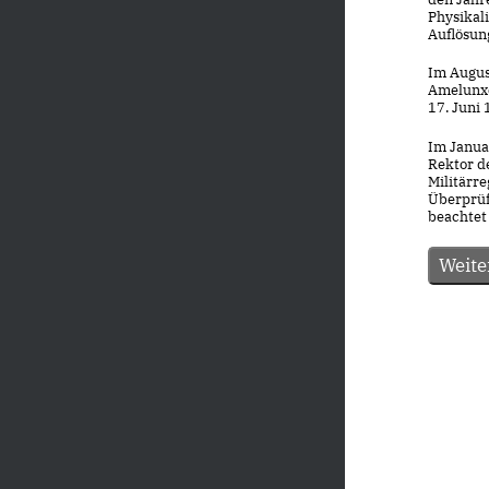
Physikali
Auflösung
Im Augus
Amelunxe
17. Juni
Im Janua
Rektor d
Militärre
Überprüf
beachtet 
Weite