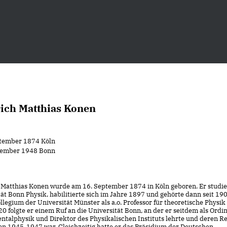
ich Matthias Konen
ptember 1874 Köln
zember 1948 Bonn
 Matthias Konen wurde am 16. September 1874 in Köln geboren. Er studie
tät Bonn Physik, habilitierte sich im Jahre 1897 und gehörte dann seit 1
legium der Universität Münster als a.o. Professor für theoretische Physik
0 folgte er einem Ruf an die Universität Bonn, an der er seitdem als Ordin
ntalphysik und Direktor des Physikalischen Instituts lehrte und deren Re
en 1945-1947 war. Gleichzeitig hatte er das Präsidium der Deutschen