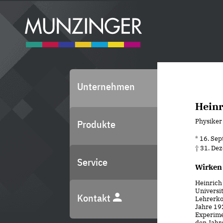
Unternehmen
Heinr
Physiker
Produkte
* 16. Se
† 31. De
Service
Wirken
Heinrich
Universi
Kontakt
Lehrerkol
Jahre 192
Experime
den Jahr