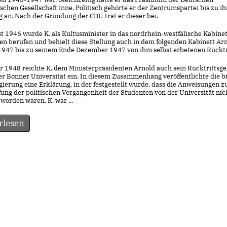
schen Gesellschaft inne. Politisch gehörte er der Zentrumspartei bis zu ih
 an. Nach der Gründung der CDU trat er dieser bei.
t 1946 wurde K. als Kultusminister in das nordrhein-westfälische Kabinet
n berufen und behielt diese Stellung auch in dem folgenden Kabinett Ar
 1947 bis zu seinem Ende Dezember 1947 von ihm selbst erbetenen Rücktr
r 1948 reichte K. dem Ministerpräsidenten Arnold auch sein Rücktrittsge
er Bonner Universität ein. In diesem Zusammenhang veröffentlichte die br
gierung eine Erklärung, in der festgestellt wurde, dass die Anweisungen z
ung der politischen Vergangenheit der Studenten von der Universität nic
worden waren. K. war ...
rlesen