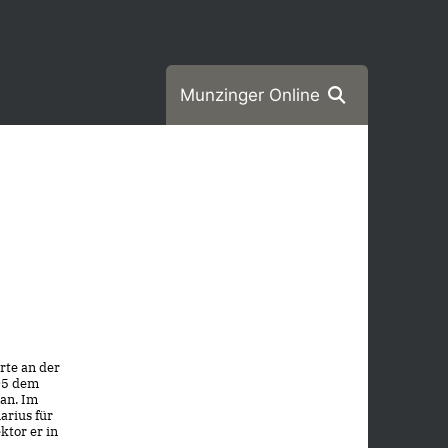
Munzinger Online
rte an der
905 dem
 an. Im
arius für
ktor er in