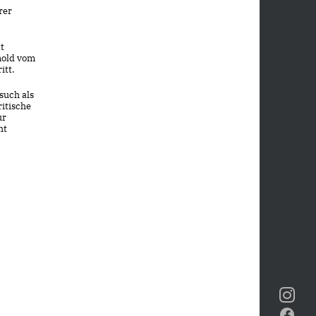
rer
t
nold vom
itt.
such als
itische
ur
ht