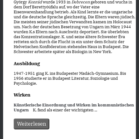
György
Konrád
wurde 1933 in
Debrecen
geboren und wuchs in
dem Dorf Berettyóúfalu auf, wo der Vater eine
Eisenwarenhandlung betrieb. Als Kind lernte er die ungarische
und die deutsche Sprache gleichzeitig. Die Eltern waren jüdisch.
Die meisten seiner jüdischen Verwandten kamen im Holocaust
um. Nach der deutschen Besetzung von Ungarn im März 1944
wurden K.s Eltern nach Auschwitz deportiert. Sie überlebten
das Konzentrationslager. K. und seine ältere Schwester Éva
retteten sich durch die Flucht in ein unter dem Schutz der
Helvetischen Konföderation stehendes Haus in Budapest. Die
Schwester arbeitete später als Biologin in New York.
Ausbildung
1947-1951 ging K. ins Budapester Madách-Gymnasium. Bis
1956 studierte er in Budapest Literatur, Soziologie und
Psychologie.
Wirken
Künstlerische Einordnung und Wirken im kommunistischen
Ungarn
K. fand als einer der wichtigsten ...
Weiterlesen