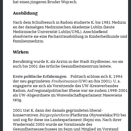
hat einen jüngeren Bruder Wojcech.
Ausbildung
Nach dem Schulbesuch in Radom studierte K. bis 1981
Medizin
an der damaligen Medizinischen Akademie Lublin
(heute
Medizinische Universität Lublin/UML). Anschließend
absolvierte sie eine
Facharztausbildung in Kinderheilkunde und
Familienmedizin
.
Wirken
Berufstätig wurde K. als Ärztin in der Stadt Szydłowiec, wo sie
auch bis 2001 das örtliche
Gesundheitszentrum
leitete.
Erste politische Erfahrungen
Politisch schloss sich K. 1994
der neu gegründeten
Freiheitsunion
(UW)
an (bis 2001). U. a.
engagierte sie sich als Vorsitzende des UW-Kreisverbandes
Radom. Auf regionalpolitischer Ebene war sie zudem 1998-2001
als
UW-Abgeordnete im Woiwodschaftsparlament Masowiens
tätig.
2001 trat K. dann der damals gegründeten liberal-
konservativen
Bürgerplattform
(Platforma Obywatelska/PO)
bei
und zog für diese ins
Landesparlament
(Sejm) ein. Nach ihrer
Wiederwahl 2005 wurde sie Vorsitzende des
Gesundheitsausschusses im Sejm und Mitglied im Vorstand