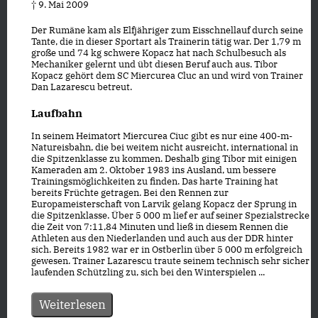
† 9. Mai 2009
Der Rumäne kam als Elfjähriger zum Eisschnellauf durch seine
Tante, die in dieser Sportart als Trainerin tätig war. Der 1,79 m
große und 74 kg schwere Kopacz hat nach Schulbesuch als
Mechaniker gelernt und übt diesen Beruf auch aus. Tibor
Kopacz gehört dem SC Miercurea Cluc an und wird von Trainer
Dan Lazarescu betreut.
Laufbahn
In seinem Heimatort Miercurea Ciuc gibt es nur eine 400-m-
Natureisbahn, die bei weitem nicht ausreicht, international in
die Spitzenklasse zu kommen. Deshalb ging Tibor mit einigen
Kameraden am 2. Oktober 1983 ins Ausland, um bessere
Trainingsmöglichkeiten zu finden. Das harte Training hat
bereits Früchte getragen. Bei den Rennen zur
Europameisterschaft von Larvik gelang Kopacz der Sprung in
die Spitzenklasse. Über 5 000 m lief er auf seiner Spezialstrecke
die Zeit von 7:11,84 Minuten und ließ in diesem Rennen die
Athleten aus den Niederlanden und auch aus der DDR hinter
sich. Bereits 1982 war er in Ostberlin über 5 000 m erfolgreich
gewesen. Trainer Lazarescu traute seinem technisch sehr sicher
laufenden Schützling zu, sich bei den Winterspielen ...
Weiterlesen