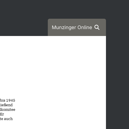
Munzinger Online
 bis 1945
ließend
alkomitee
 Er
hte auch