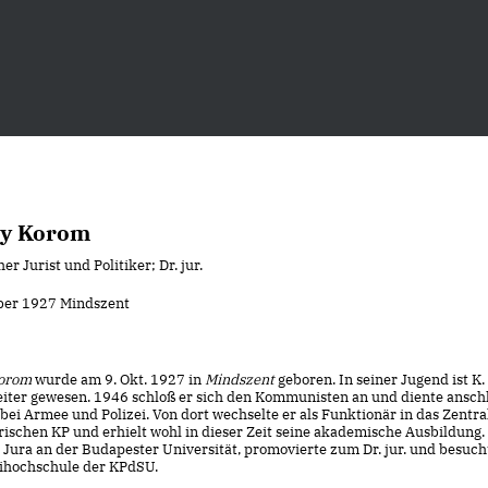
ly Korom
er Jurist und Politiker; Dr. jur.
ober 1927 Mindszent
orom
wurde am 9. Okt. 1927 in
Mindszent
geboren. In seiner Jugend ist K.
iter gewesen. 1946 schloß er sich den Kommunisten an und diente ansch
bei Armee und Polizei. Von dort wechselte er als Funktionär in das Zentr
ischen KP und erhielt wohl in dieser Zeit seine akademische Ausbildung.
 Jura an der Budapester Universität, promovierte zum Dr. jur. und besuc
eihochschule der KPdSU.