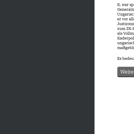
K. war sp
Generalm
Ungarisc
er vor al
Justizmi
zum ZK-S
als Vollm
Kaderpoli
ungarisc
maßgebli
Es bedeut
Weite