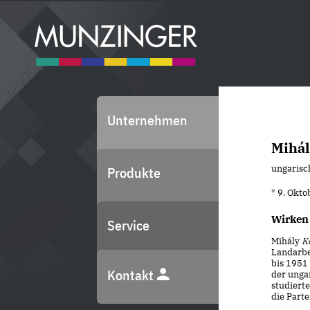
Unternehmen
Mihá
ungarisch
Produkte
* 9. Okt
Wirken
Service
Mihály
K
Landarbe
bis 1951 
Kontakt
der ungar
studierte
die Part