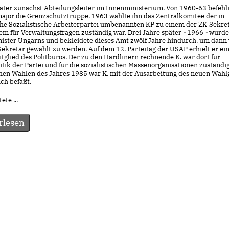
äter zunächst Abteilungsleiter im Innenministerium. Von 1960-63 befehlig
ajor die Grenzschutztruppe. 1963 wählte ihn das Zentralkomitee der in
he Sozialistische Arbeiterpartei umbenannten KP zu einem der ZK-Sekret
lem für Verwaltungsfragen zuständig war. Drei Jahre später
-
1966
-
wurde
nister Ungarns und bekleidete dieses Amt zwölf Jahre hindurch, um dann
ekretär gewählt zu werden. Auf dem 12. Parteitag der USAP erhielt er ein
itglied des Politbüros. Der zu den Hardlinern rechnende K. war dort für
tik der Partei und für die sozialistischen Massenorganisationen zuständig
hen Wahlen des Jahres 1985 war K. mit der Ausarbeitung des neuen Wahl
ch befaßt.
ete ...
rlesen