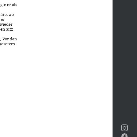
te er als
äre, wo
 er
 wieder
en Sitz
. Vor den
gesetzes