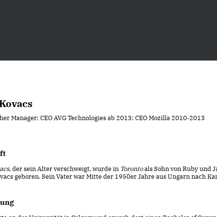
Kovacs
her Manager; CEO AVG Technologies ab 2013; CEO Mozilla 2010-2013
ft
acs
, der sein Alter verschweigt, wurde in
Toronto
als Sohn von Ruby und J
ovacs geboren. Sein Vater war Mitte der 1950er Jahre aus Ungarn nach K
dung