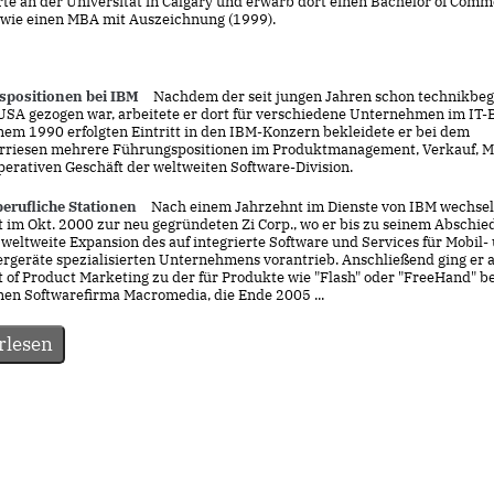
rte an der Universität in Calgary und erwarb dort einen Bachelor of Com
owie einen MBA mit Auszeichnung (1999).
positionen bei IBM
Nachdem der seit jungen Jahren schon technikbeg
 USA gezogen war, arbeitete er dort für verschiedene Unternehmen im IT-
nem 1990 erfolgten Eintritt in den IBM-Konzern bekleidete er bei dem
riesen mehrere Führungspositionen im Produktmanagement, Verkauf, M
perativen Geschäft der weltweiten Software-Division.
berufliche Stationen
Nach einem Jahrzehnt im Dienste von IBM wechselt
 im Okt. 2000 zur neu gegründeten Zi Corp., wo er bis zu seinem Abschied
weltweite Expansion des auf integrierte Software und Services für Mobil-
rgeräte spezialisierten Unternehmens vorantrieb. Anschließend ging er a
t of Product Marketing zu der für Produkte wie "Flash" oder "FreeHand" 
en Softwarefirma Macromedia, die Ende 2005 ...
rlesen