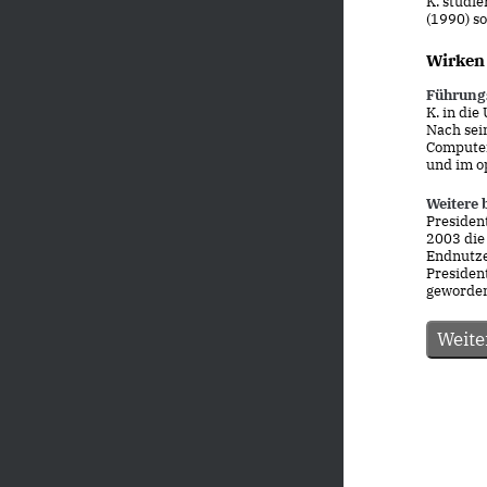
K. studie
(1990) s
Wirken
Führungs
K. in die
Nach sei
Computer
und im o
Weitere 
President
2003 die 
Endnutze
Presiden
geworden
Weite