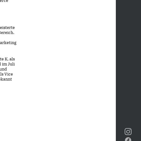
merce
eisterte
Bereich.
arketing
e K. als
 im Juli
 und
ls Vice
bekannt