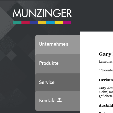
Unternehmen
Gary 
kanadisc
Produkte
* Toronto
Herkun
Service
Gary
Kov
(John) K
geflohen.
Kontakt
Ausbil