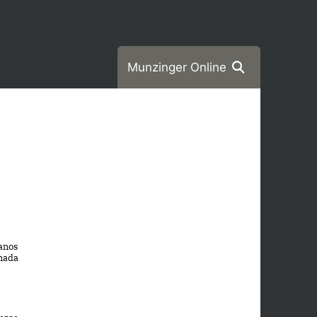
Munzinger Online
anos
anada