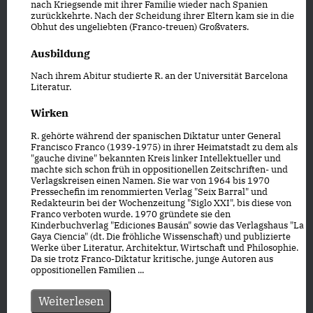
nach Kriegsende mit ihrer Familie wieder nach Spanien
zurückkehrte. Nach der Scheidung ihrer Eltern kam sie in die
Obhut des ungeliebten (Franco-treuen) Großvaters.
Ausbildung
Nach ihrem Abitur studierte R. an der Universität Barcelona
Literatur.
Wirken
R. gehörte während der spanischen Diktatur unter General
Francisco Franco (1939-1975) in ihrer Heimatstadt zu dem als
"gauche divine" bekannten Kreis linker Intellektueller und
machte sich schon früh in oppositionellen Zeitschriften- und
Verlagskreisen einen Namen. Sie war von 1964 bis 1970
Pressechefin im renommierten Verlag "Seix Barral" und
Redakteurin bei der Wochenzeitung "Siglo XXI", bis diese von
Franco verboten wurde. 1970 gründete sie den
Kinderbuchverlag "Ediciones Bausán" sowie das Verlagshaus "La
Gaya Ciencia" (dt. Die fröhliche Wissenschaft) und publizierte
Werke über Literatur, Architektur, Wirtschaft und Philosophie.
Da sie trotz Franco-Diktatur kritische, junge Autoren aus
oppositionellen Familien ...
Weiterlesen