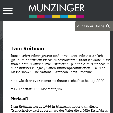
Munzinger Online
Ivan Reitman
kanadischer Filmregisseur und -produzent; Filme u. a.: "Ich
glaub', mich tritt ein Pferd", "Ghostbusters", "Staatsanwälte küsst
man nicht", "Twins", "Dave", "Junior", "Up in the Air", "Hitchcock",
"Ghostbusters: Legacy"; auch Bühnenproduktionen. u. a. "The
Magic Show", "The National Lampoon Show", "Merlin"
* 27. Oktober 1946 Komarmo (heute Tschechische Republik)
† 12. Februar 2022 Montecito/CA
Herkunft
Ivan
Reitman
wurde 1946 in
Komarmo
in der damaligen
Tschechoslowakei geboren, wo der Vater die größte Essigfabrik