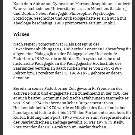
Nach dem Abitur am Gymnasium Mariano Josephinum studierte
R. an verschiedenen Universitäten, u. a. in München, Salzburg
und Dublin. Neben Pädagogik, Philosophie, Psychologie,
Soziologie, Geschichte und Archäologie hatte er sich auch mit
Theologie beschäftigt. 1953 promovierte er zum Dr.phil.
Wirken
Nach seiner Promotion war R. als Dozent in der
Erwachsenenbildung tätig. 1959 erhielt er einen Lehrauftrag für
allgemeine Pädagogik an der Pädagogischen Hochschule
Paderborn, 1962 wurde er für das Fach systematische und
historische Pädagogik an die Pädagogische Hochschule des
Saarlandes berufen. In Saarbrücken war er von 1965-1969
Rektor bzw. Prorektor der PH. 1969-1971 gehörte er deren
Senat an.
Bereits in seiner Paderborner Zeit gewann R. Freude an der
aktiven Politik und engagierte sich zunehmend in der CDU, der
er auch beitrat. Kommunalpolitische Erfahrungen sammelte er
von 1968-1974 als ehrenamtlicher Bürgermeister von
Heckendahlheim. 1970 wurde er Mitglied des Saarländischen
Landtags und leitete dort bis 1975 den Parlamentsausschuss für
Kultur, Bildung und Sport. 1975 wurde er zum Vizepräsidenten
des Saarländischen Landtags gewählt. R. war 1974/75 stellv.
Vorsitzender der CDU-Fraktion im Saarländischen ...