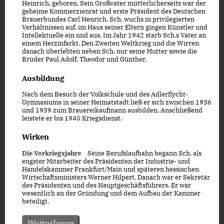
Heinrich, geboren. Sein Großvater mütterlicherseits war der
geheime Kommerzienrat und erste Präsident des Deutschen
Brauerbundes Carl Henrich. Sch. wuchs in privilegierten
Verhältnissen auf, im Haus seiner Eltern gingen Künstler und
Intellektuelle ein und aus. Im Jahr 1942 starb Sch.s Vater an
einem Herzinfarkt. Den Zweiten Weltkrieg und die Wirren
danach überlebten neben Sch. nur seine Mutter sowie die
Brüder Paul Adolf, Theodor und Günther.
Ausbildung
Nach dem Besuch der Volkschule und des Adlerflycht-
Gymnasiums in seiner Heimatstadt ließ er sich zwischen 1936
und 1939 zum Brauereikaufmann ausbilden. Anschließend
leistete er bis 1945 Kriegsdienst.
Wirken
Die Vorkriegsjahre
Seine Berufslaufbahn begann Sch. als
engster Mitarbeiter des Präsidenten der Industrie- und
Handelskammer Frankfurt/Main und späteren hessischen
Wirtschaftsministers Werner Hilpert. Danach war er Sekretär
des Präsidenten und des Hauptgeschäftsführers. Er war
wesentlich an der Gründung und dem Aufbau der Kammer
beteiligt.
Weiterlesen