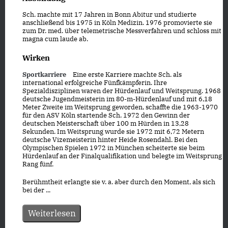
Sch. machte mit 17 Jahren in Bonn Abitur und studierte
anschließend bis 1975 in Köln Medizin. 1976 promovierte sie
zum Dr. med. über telemetrische Messverfahren und schloss mit
magna cum laude ab.
Wirken
Sportkarriere
Eine erste Karriere machte Sch. als
international erfolgreiche Fünfkämpferin. Ihre
Spezialdisziplinen waren der Hürdenlauf und Weitsprung. 1968
deutsche Jugendmeisterin im 80-m-Hürdenlauf und mit 6,18
Meter Zweite im Weitsprung geworden, schaffte die 1963-1970
für den ASV Köln startende Sch. 1972 den Gewinn der
deutschen Meisterschaft über 100 m Hürden in 13,28
Sekunden. Im Weitsprung wurde sie 1972 mit 6,72 Metern
deutsche Vizemeisterin hinter Heide Rosendahl. Bei den
Olympischen Spielen 1972 in München scheiterte sie beim
Hürdenlauf an der Finalqualifikation und belegte im Weitsprung
Rang fünf.
Berühmtheit erlangte sie v. a. aber durch den Moment, als sich
bei der ...
Weiterlesen