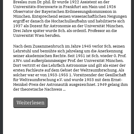
Breslau zum Dr. phil. Er wurde 1922 Assistent an der
Universitäts-Sternwarte in Frankfurt am Main und 1926
Observator der Bayerischen Erdmessungskommission in
München. Entsprechend seinen wissenschaftlichen Neigungen
ergriff er danach die Hochschullaufbahn und habilitierte sich
1937 als Dozent für Astronomie an der Universität München,
Drei Jahre später wurde Sch. als ordentl. Professor an die
Universität Wien berufen.
Nach dem Zusammenbruch im Jahre 1945 verlor Sch. seinen
Lehrstuhl und bemühte sich jahrelang um die Anerkennung
seiner akademischen Rechte. Seit 1951 ist Sch. wieder 0. Prof.
z.Wv. und außerplanmässiger Prof. der Universität München.
Dort vertritt er das Lehrfach Astronomie und gilt als einer der
ersten Fachleute auf dem Gebiet der Weltraumforschung. Als
solcher war er von 1953-1955 1. Vorsitzender der Gesillschaft
für Weltraumforschung e.V. und wurde 1953 mit dem Ernst-
Heinkel-Preis der Astronautik ausgezeichnet. 1949 gelang ihm
der theoretische Nachweis ...
Weiterlesen
Datenschutz
|
Impressum