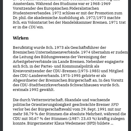
Amsterdam. Während des Studiums war er 1968-1969
Vorsitzender des Europäischen Föderalistischen
Studentenverbandes. 1972 schloss er mit der Promotion zum
Dr. phil. die akademische Ausbildung ab. 1972/1973 machte
Sch. ein Volontariat bei der Handelskammer Bremen. 1971 trat
er in die
CDU
ein.
Wirken
Berufstätig wurde Sch. 1973 als Geschäftsführer der
Bremischen Unternehmensverbände. 1974 übernahm er zudem
die Leitung des Bildungswesens der Vereinigung der
Arbeitgeberverbände im Lande Bremen. Nebenher engagierte
sich Sch. in der Partei- und Kommunalpolitik als
Kreisvorsitzender der CDU-Bremen (1975-1985) und Mitglied
des CDU-Landesverbands. 1975-1995 gehörte er als
Abgeordneter der Bremischen Bürgerschaft an. In den Vorsitz
des CDU-Stadtbezirksverbands Schwachhausen wurde Sch.
erstmals 1992 gewählt.
Die durch Vetternwirtschaft, Skandale und wachsende
politische Orientierungslosigkeit geschwächte Bremer
SPD
verlor bei der Bürgerschaftswahl vom 29. Sept. 1991 mit nur
mehr 38,79 % der Stimmen die absolute Mehrheit, während die
CDU mit 30,67 % der Stimmen (1987: 23,43 %) kräftig zulegen
konnte. Bürgermeister Klaus Wedemeier (SPD) bildete ...