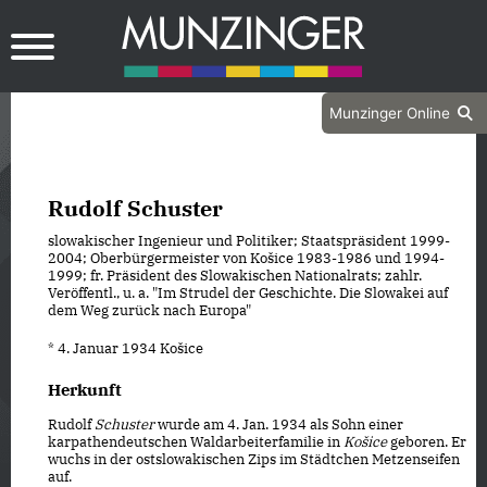
Munzinger Online
Rudolf Schuster
slowakischer Ingenieur und Politiker; Staatspräsident 1999-
2004; Oberbürgermeister von Košice 1983-1986 und 1994-
1999; fr. Präsident des Slowakischen Nationalrats; zahlr.
Veröffentl., u. a. "Im Strudel der Geschichte. Die Slowakei auf
dem Weg zurück nach Europa"
* 4. Januar 1934 Košice
Herkunft
Rudolf
Schuster
wurde am 4. Jan. 1934 als Sohn einer
karpathendeutschen Waldarbeiterfamilie in
Košice
geboren. Er
wuchs in der ostslowakischen Zips im Städtchen Metzenseifen
auf.