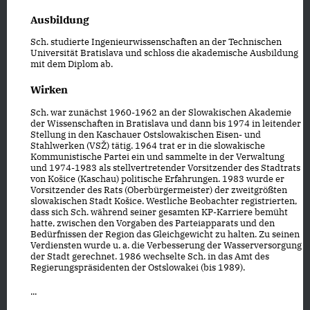
Ausbildung
Sch. studierte Ingenieurwissenschaften an der Technischen
Universität Bratislava und schloss die akademische Ausbildung
mit dem Diplom ab.
Wirken
Sch. war zunächst 1960-1962 an der Slowakischen Akademie
der Wissenschaften in Bratislava und dann bis 1974 in leitender
Stellung in den Kaschauer Ostslowakischen Eisen- und
Stahlwerken (VSŽ) tätig. 1964 trat er in die slowakische
Kommunistische Partei ein und sammelte in der Verwaltung
und 1974-1983 als stellvertretender Vorsitzender des Stadtrats
von Košice (Kaschau) politische Erfahrungen. 1983 wurde er
Vorsitzender des Rats (Oberbürgermeister) der zweitgrößten
slowakischen Stadt Košice. Westliche Beobachter registrierten,
dass sich Sch. während seiner gesamten KP-Karriere bemüht
hatte, zwischen den Vorgaben des Parteiapparats und den
Bedürfnissen der Region das Gleichgewicht zu halten. Zu seinen
Verdiensten wurde u. a. die Verbesserung der Wasserversorgung
der Stadt gerechnet. 1986 wechselte Sch. in das Amt des
Regierungspräsidenten der Ostslowakei (bis 1989).
...