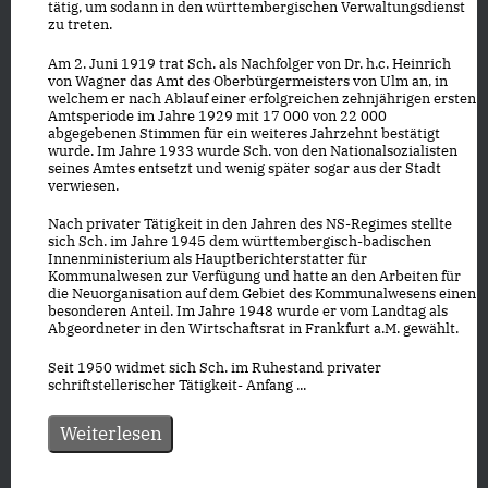
tätig, um sodann in den württembergischen Verwaltungsdienst
zu treten.
Am 2. Juni 1919 trat Sch. als Nachfolger von Dr. h.c. Heinrich
von Wagner das Amt des Oberbürgermeisters von Ulm an, in
welchem er nach Ablauf einer erfolgreichen zehnjährigen ersten
Amtsperiode im Jahre 1929 mit 17 000 von 22 000
abgegebenen Stimmen für ein weiteres Jahrzehnt bestätigt
wurde. Im Jahre 1933 wurde Sch. von den Nationalsozialisten
seines Amtes entsetzt und wenig später sogar aus der Stadt
verwiesen.
Nach privater Tätigkeit in den Jahren des NS-Regimes stellte
sich Sch. im Jahre 1945 dem württembergisch-badischen
Innenministerium als Hauptberichterstatter für
Kommunalwesen zur Verfügung und hatte an den Arbeiten für
die Neuorganisation auf dem Gebiet des Kommunalwesens einen
besonderen Anteil. Im Jahre 1948 wurde er vom Landtag als
Abgeordneter in den Wirtschaftsrat in Frankfurt a.M. gewählt.
Seit 1950 widmet sich Sch. im Ruhestand privater
schriftstellerischer Tätigkeit- Anfang ...
Weiterlesen