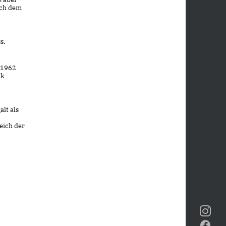
ach dem
s.
 1962
ak
alt als
eich der