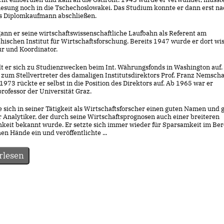
esung noch in die Tschechoslowakei. Das Studium konnte er dann erst n
ls Diplomkaufmann abschließen.
ann er seine wirtschaftswissenschaftliche Laufbahn als Referent am
hischen Institut für Wirtschaftsforschung. Bereits 1947 wurde er dort wis
r und Koordinator.
lt er sich zu Studienzwecken beim Int. Währungsfonds in Washington auf.
 zum Stellvertreter des damaligen Institutsdirektors Prof. Franz Nemsch
1973 rückte er selbst in die Position des Direktors auf. Ab 1965 war er
rofessor der Universität Graz.
 sich in seiner Tätigkeit als Wirtschaftsforscher einen guten Namen und g
r Analytiker, der durch seine Wirtschaftsprognosen auch einer breiteren
chkeit bekannt wurde. Er setzte sich immer wieder für Sparsamkeit im Ber
hen Hände ein und veröffentlichte ...
rlesen