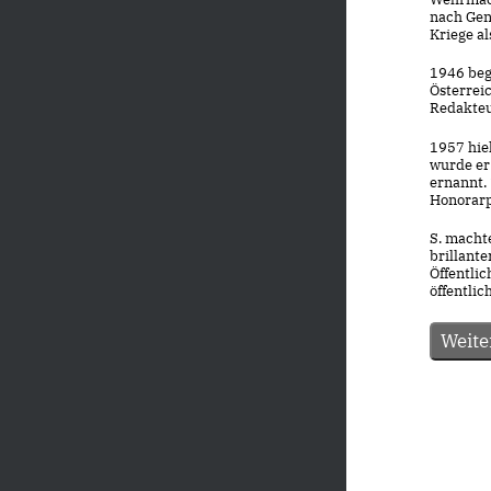
nach Gen
Kriege a
1946 beg
Österreic
Redakteu
1957 hie
wurde er
ernannt. 
Honorarp
S. machte
brillante
Öffentli
öffentlic
Weite