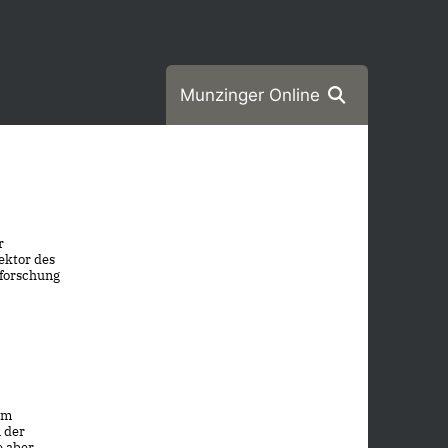
Munzinger Online
r
ektor des
lforschung
em
 der
e aber