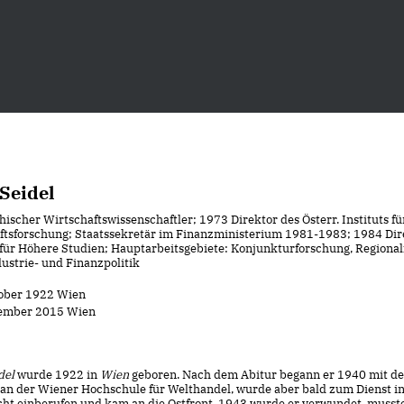
Seidel
hischer Wirtschaftswissenschaftler; 1973 Direktor des Österr. Instituts fü
ftsforschung; Staatssekretär im Finanzministerium 1981-1983; 1984 Dir
s für Höhere Studien; Hauptarbeitsgebiete: Konjunkturforschung, Regiona
ustrie- und Finanzpolitik
tober 1922 Wien
tember 2015 Wien
del
wurde 1922 in
Wien
geboren. Nach dem Abitur begann er 1940 mit d
an der Wiener Hochschule für Welthandel, wurde aber bald zum Dienst in
t einberufen und kam an die Ostfront. 1943 wurde er verwundet, musst