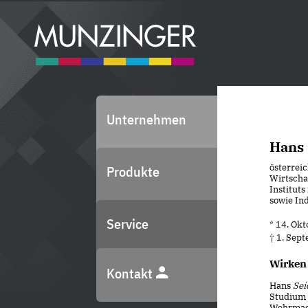
Unternehmen
Hans 
österreic
Produkte
Wirtscha
Institut
sowie Ind
Service
* 14. Ok
† 1. Sep
Wirken
Kontakt
Hans
Sei
Studium 
Wehrmach