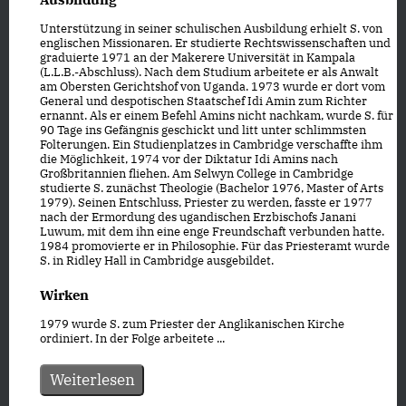
Unterstützung in seiner schulischen Ausbildung erhielt S. von
englischen Missionaren. Er studierte Rechtswissenschaften und
graduierte 1971 an der Makerere Universität in Kampala
(L.L.B.-Abschluss). Nach dem Studium arbeitete er als Anwalt
am Obersten Gerichtshof von Uganda. 1973 wurde er dort vom
General und despotischen Staatschef Idi Amin zum Richter
ernannt. Als er einem Befehl Amins nicht nachkam, wurde S. für
90 Tage ins Gefängnis geschickt und litt unter schlimmsten
Folterungen. Ein Studienplatzes in Cambridge verschaffte ihm
die Möglichkeit, 1974 vor der Diktatur Idi Amins nach
Großbritannien fliehen. Am Selwyn College in Cambridge
studierte S. zunächst Theologie (Bachelor 1976, Master of Arts
1979). Seinen Entschluss, Priester zu werden, fasste er 1977
nach der Ermordung des ugandischen Erzbischofs Janani
Luwum, mit dem ihn eine enge Freundschaft verbunden hatte.
1984 promovierte er in Philosophie. Für das Priesteramt wurde
S. in Ridley Hall in Cambridge ausgebildet.
Wirken
1979 wurde S. zum Priester der Anglikanischen Kirche
ordiniert. In der Folge arbeitete ...
Weiterlesen