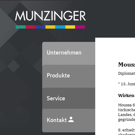
Unternehmen
Mouss
Diplomat
Produkte
* 15. Ju
Wirken
Service
Moussa S
türkische
Landes, 
Kontakt
gegründet
S. erhiel
akademis