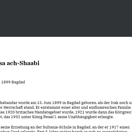
a ach-Shaabi
ni 1899 Bagdad
habandar wurde am 15. Juni 1899 in Bagdad geboren, als der Irak noch u
r Herrschaft stand. Er entstammt einer alter und einflussreichen Familie
das 1920 britisches Mandatsgebiet wurde, 1921 wurde dann das Körigreic
, das 1932 unter König Feisal I. seine Unabhängigkeit erlangte.
t seine Erziehung an der Sultania-Schule in Bagdad, an der er 1917 einen
chen Grad erlangte. Erst 5 Jahre später begab er sich zu ausgedehnten