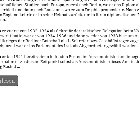
schaftlichen Studien nach Europa, zuerst nach Berlin, wo er das Diplom a
t erhielt und dann nach Lausanne, wo er zum Dr. phil. promovierte. Nach 
in England kehrte er in seine Heimat zurück, um in ihren diplomatischen 
ten.
er zuerst von 1932-1934 als Sekretär der irakischen Delegation beim V
gewirkt hatte, war er von 1934-1936 und dann wieder von 1938 bis zum 
ltkrieges der Berliner Botschaft als 1. Sekretär bzw. Geschäftsträger zuget
chenzeit war er ins Parlament des Irak als Abgeordneter gewählt worden.
er bis 1941 bereits einen leitenden Posten im Aussenministerium inneg
bernahm er zu diesem Zeitpunkt selbst als Aussenminister dieses Amt in d
 Rashid ...
rlesen