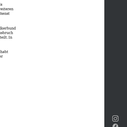
ls
weiteren
Dienst
ölkerbund
Ausbruch
eilt. In
ehabt
er