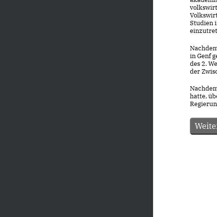
volkswirt
Volkswir
Studien 
einzutre
Nachdem 
in Genf 
des 2. We
der Zwis
Nachdem 
hatte, ü
Regierung
Weite