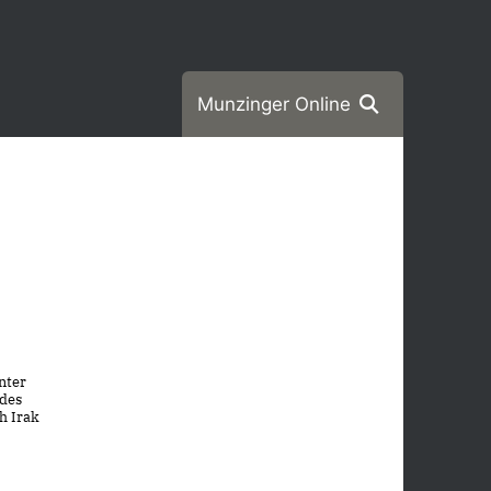
Munzinger Online
nter
 des
h Irak