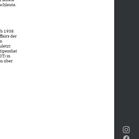
achleute.
 Ab 1938
fairs der
um
uletzt
tipendiat
IT) in
on über