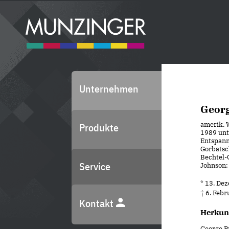
Unternehmen
Georg
amerik. 
Produkte
1989 unt
Entspann
Gorbatsc
Bechtel-
Service
Johnson;
* 13. De
† 6. Feb
Kontakt
Herkun
George P