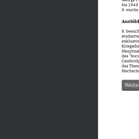
bis 1943
S. wuchs 
Ausbil
S. besuch
studierte
exklusiv
Kriegsdi
Hauptman
des "Soci
Cambridge
das Them
Hochschu
Weite