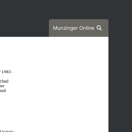
Munzinger Online
r 1982-
chail
der
und
 leitete