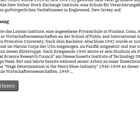
 das New Yorker Stock Exchange Institute, eine Schule für Versicherungsf
in gutbürgerlichen Verhältnissen in Englewood, New Jersey, auf.
dung
te das Loomis Institute, eine angesehene Privatschule in Windsor, Conn.
 er Wirtschaftswissenschaften an der School of Public and International Af
en Princeton University. Nach dem Bachelor-Abschluss 1942 wurde er z
enst im Marine Corps der USA eingezogen, im Pazifik eingesetzt und war z
n dieser Elitetruppe. Nach Kriegsende 1945 setzte er sein Studium als S
al Science Research Council" am Massachusetts Institute of Technology (M
/Mass. fort und lehrte bereits während seiner Arbeit an einer Dissertati
a "Wage Determination in the Men's Shoe-Industry" 1946-1949 an dieser
le Wirtschaftswissenschaften. 1949 ...
rlesen