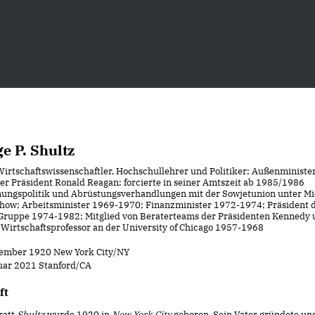
e P. Shultz
Wirtschaftswissenschaftler, Hochschullehrer und Politiker; Außenministe
er Präsident Ronald Reagan; forcierte in seiner Amtszeit ab 1985/1986
ungspolitik und Abrüstungsverhandlungen mit der Sowjetunion unter Mi
how; Arbeitsminister 1969-1970; Finanzminister 1972-1974; Präsident 
Gruppe 1974-1982; Mitglied von Beraterteams der Präsidenten Kennedy 
 Wirtschaftsprofessor an der University of Chicago 1957-1968
zember 1920 New York City/NY
ruar 2021 Stanford/CA
ft
ratt
Shultz
wurde 1920 in
New York City
geboren. Sein Vater gründete und