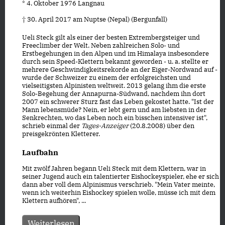
* 4. Oktober 1976 Langnau
† 30. April 2017 am Nuptse (Nepal) (Bergunfall)
Ueli Steck gilt als einer der besten Extrembergsteiger und
Freeclimber der Welt. Neben zahlreichen Solo- und
Erstbegehungen in den Alpen und im Himalaya insbesondere
durch sein Speed-Klettern bekannt geworden - u. a. stellte er
mehrere Geschwindigkeitsrekorde an der Eiger-Nordwand auf -
wurde der Schweizer zu einem der erfolgreichsten und
vielseitigsten Alpinisten weltweit. 2013 gelang ihm die erste
Solo-Begehung der Annapurna-Südwand, nachdem ihn dort
2007 ein schwerer Sturz fast das Leben gekostet hatte. "Ist der
Mann lebensmüde? Nein, er lebt gern und am liebsten in der
Senkrechten, wo das Leben noch ein bisschen intensiver ist",
schrieb einmal der
Tages-Anzeiger
(20.8.2008) über den
preisgekrönten Kletterer.
Laufbahn
Mit zwölf Jahren begann Ueli Steck mit dem Klettern, war in
seiner Jugend auch ein talentierter Eishockeyspieler, ehe er sich
dann aber voll dem Alpinismus verschrieb. "Mein Vater meinte,
wenn ich weiterhin Eishockey spielen wolle, müsse ich mit dem
Klettern aufhören", ...
Weiterlesen