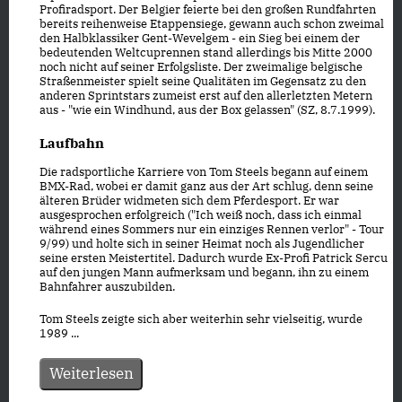
Profiradsport. Der Belgier feierte bei den großen Rundfahrten
bereits reihenweise Etappensiege, gewann auch schon zweimal
den Halbklassiker Gent-Wevelgem - ein Sieg bei einem der
bedeutenden Weltcuprennen stand allerdings bis Mitte 2000
noch nicht auf seiner Erfolgsliste. Der zweimalige belgische
Straßenmeister spielt seine Qualitäten im Gegensatz zu den
anderen Sprintstars zumeist erst auf den allerletzten Metern
aus - "wie ein Windhund, aus der Box gelassen" (SZ, 8.7.1999).
Laufbahn
Die radsportliche Karriere von Tom Steels begann auf einem
BMX-Rad, wobei er damit ganz aus der Art schlug, denn seine
älteren Brüder widmeten sich dem Pferdesport. Er war
ausgesprochen erfolgreich ("Ich weiß noch, dass ich einmal
während eines Sommers nur ein einziges Rennen verlor" - Tour
9/99) und holte sich in seiner Heimat noch als Jugendlicher
seine ersten Meistertitel. Dadurch wurde Ex-Profi Patrick Sercu
auf den jungen Mann aufmerksam und begann, ihn zu einem
Bahnfahrer auszubilden.
Tom Steels zeigte sich aber weiterhin sehr vielseitig, wurde
1989 ...
Weiterlesen