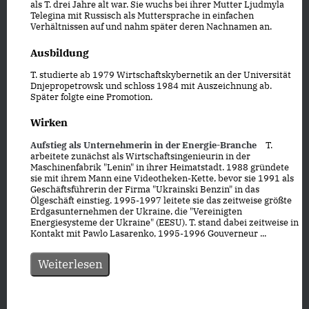
als T. drei Jahre alt war. Sie wuchs bei ihrer Mutter Ljudmyla
Telegina mit Russisch als Muttersprache in einfachen
Verhältnissen auf und nahm später deren Nachnamen an.
Ausbildung
T. studierte ab 1979 Wirtschaftskybernetik an der Universität
Dnjepropetrowsk und schloss 1984 mit Auszeichnung ab.
Später folgte eine Promotion.
Wirken
Aufstieg als Unternehmerin in der Energie-Branche
T.
arbeitete zunächst als Wirtschaftsingenieurin in der
Maschinenfabrik "Lenin" in ihrer Heimatstadt. 1988 gründete
sie mit ihrem Mann eine Videotheken-Kette, bevor sie 1991 als
Geschäftsführerin der Firma "Ukrainski Benzin" in das
Ölgeschäft einstieg. 1995-1997 leitete sie das zeitweise größte
Erdgasunternehmen der Ukraine, die "Vereinigten
Energiesysteme der Ukraine" (EESU). T. stand dabei zeitweise in
Kontakt mit Pawlo Lasarenko, 1995-1996 Gouverneur ...
Weiterlesen