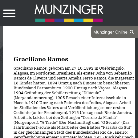
Munzinger Online
Graciliano Ramos
Graciliano Ramos, geboren am 27. 10. 1892 in Quebrângulo,
Alagoas, im Nordosten Brasiliens, als erster Sohn von Sebastião
Ramos de Oliveira und Maria Amélia Ferro Ramos, die insgesamt
16 Kinder hatten. 1894 Umzug nach Buíque im benachbarten
Bundesland Pernambuco. 1900 Umzug nach Viçosa, Alagoas.
1904 Gründung der Schülerzeitung “Dilúculo”
(Morgendämmerung). 1905 Besuch einer Internatsschule in
Maceió. 1910 Umzug nach Palmeira dos Índios, Alagoas. Arbeit
im Stoffladen des Vaters und Veröffentlichung seiner ersten
Gedichte (unter Pseudonym). 1915 Umzug nach Rio de Janeiro.
Arbeit als Lektor bei den Zeitungen “Correio da Manhã”
(Morgenpost), “A Tarde” (Der Nachmittag) und “O Século” (Das
Jahrhundert) sowie als Mitarbeiter des Blattes “Paraíba do Sul”
in der gleichnamigen Stadt des Bundeslandes Rio de Janeiro;
Veröffentlichung einiger Kurzgeschichten. 1915 Rückkehr nach