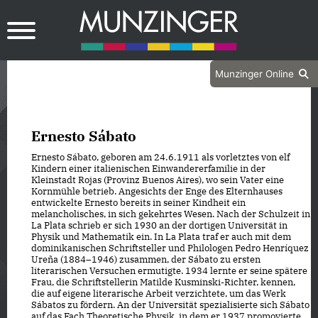
Munzinger Online
Ernesto Sábato
Ernesto Sábato, geboren am 24. 6. 1911 als vorletztes von elf
Kindern einer italienischen Einwandererfamilie in der
Kleinstadt Rojas (Provinz Buenos Aires), wo sein Vater eine
Kornmühle betrieb. Angesichts der Enge des Elternhauses
entwickelte Ernesto bereits in seiner Kindheit ein
melancholisches, in sich gekehrtes Wesen. Nach der Schulzeit in
La Plata schrieb er sich 1930 an der dortigen Universität in
Physik und Mathematik ein. In La Plata traf er auch mit dem
dominikanischen Schriftsteller und Philologen Pedro Henríquez
Ureña (1884–1946) zusammen, der Sábato zu ersten
literarischen Versuchen ermutigte. 1934 lernte er seine spätere
Frau, die Schriftstellerin Matilde Kusminski-Richter, kennen,
die auf eigene literarische Arbeit verzichtete, um das Werk
Sábatos zu fördern. An der Universität spezialisierte sich Sábato
auf das Fach Theoretische Physik, in dem er 1937 promovierte.