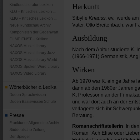
Kindlers Literatur Lexikon
Herkunft
KLG – Kritisches Lexikon ...
Sibylle
Knauss,
ev., wurde am 
KLfG – Kritisches Lexikon ...
Vater, Otto Breitenbach, war Fa
Neue Rundschau Archiv
Komponisten der Gegenwart
Ausbildung
FILMDIENST – Kritiken
NAXOS Music Library
Nach dem Abitur studierte K. 
NAXOS Music Library Jazz
(1966-1971) Germanistik, Angl
NAXOS Music Library World
NAXOS Spoken Word Library
Wirken
NAXOS Video Library
Ab 1970 war K. einige Jahre l
Wörterbücher & Lexika
dann ab den 1980er Jahren gan
K. Professorin an der Filmak
Duden Sprachwissen
und war dort auch an der Ents
Duden Basiswissen Schule
verlagerte sich ihr Schwerpunk
Presse
Beratung.
Frankfurter Allgemeine Archiv
Romanschriftstellerin
In den
Süddeutsche Zeitung
Roman "Ach Elise oder Lieben 
Der Spiegel
Hebbels Freundin und Opfer El