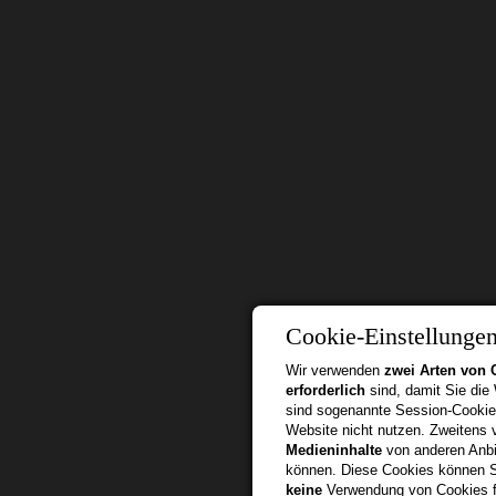
Cookie-Einstellunge
Wir verwenden
zwei Arten von 
erforderlich
sind, damit Sie die
sind sogenannte Session-Cookie
Website nicht nutzen. Zweitens
Medieninhalte
von anderen Anbie
können. Diese Cookies können Si
keine
Verwendung von Cookies f