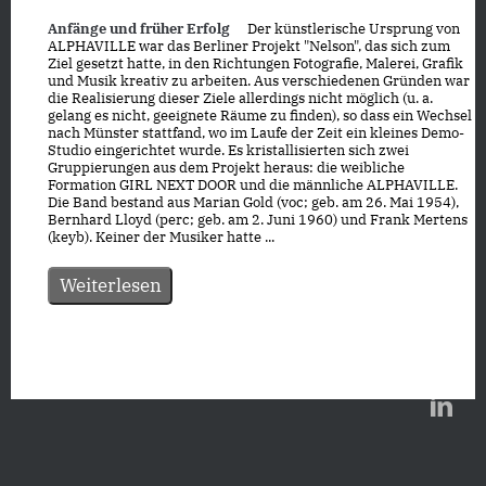
Anfänge und früher Erfolg
Der künstlerische Ursprung von
ALPHAVILLE war das Berliner Projekt "Nelson", das sich zum
Ziel gesetzt hatte, in den Richtungen Fotografie, Malerei, Grafik
und Musik kreativ zu arbeiten. Aus verschiedenen Gründen war
die Realisierung dieser Ziele allerdings nicht möglich (u. a.
gelang es nicht, geeignete Räume zu finden), so dass ein Wechsel
nach Münster stattfand, wo im Laufe der Zeit ein kleines Demo-
Studio eingerichtet wurde. Es kristallisierten sich zwei
Gruppierungen aus dem Projekt heraus: die weibliche
Formation GIRL NEXT DOOR und die männliche ALPHAVILLE.
Die Band bestand aus Marian Gold (voc; geb. am 26. Mai 1954),
Bernhard Lloyd (perc; geb. am 2. Juni 1960) und Frank Mertens
(keyb). Keiner der Musiker hatte ...
Weiterlesen
Datenschutz
|
Impressum