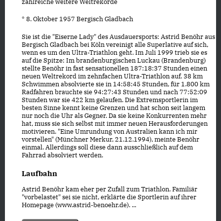
zahlreiche weitere Weltrekorde
* 8. Oktober 1957 Bergisch Gladbach
Sie ist die "Eiserne Lady" des Ausdauersports: Astrid Benöhr aus
Bergisch Gladbach bei Köln vereinigt alle Superlative auf sich,
wenn es um den Ultra-Triathlon geht. Im Juli 1999 trieb sie es
auf die Spitze: Im brandenburgischen Luckau (Brandenburg)
stellte Benöhr in fast sensationellen 187:18:37 Stunden einen
neuen Weltrekord im zehnfachen Ultra-Triathlon auf. 38 km
Schwimmen absolvierte sie in 14:58:45 Stunden, für 1.800 km
Radfahren brauchte sie 94:27:43 Stunden und nach 77:52:09
Stunden war sie 422 km gelaufen. Die Extremsportlerin im
besten Sinne kennt keine Grenzen und hat schon seit langem
nur noch die Uhr als Gegner. Da sie keine Konkurrenten mehr
hat, muss sie sich selbst mit immer neuen Herausforderungen
motivieren. "Eine Umrundung von Australien kann ich mir
vorstellen" (Münchner Merkur, 21.12.1994), meinte Benöhr
einmal. Allerdings soll diese dann ausschließlich auf dem
Fahrrad absolviert werden.
Laufbahn
Astrid Benöhr kam eher per Zufall zum Triathlon. Familiär
"vorbelastet" sei sie nicht, erklärte die Sportlerin auf ihrer
Homepage (www.astrid-benoehr.de). ...