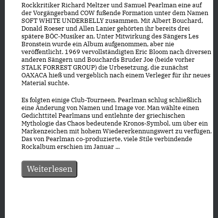
Rockkritiker Richard Meltzer und Samuel Pearlman eine auf
der Vorgängerband COW fußende Formation unter dem Namen
SOFT WHITE UNDERBELLY zusammen. Mit Albert Bouchard,
Donald Roeser und Allen Lanier gehörten ihr bereits drei
spätere BÖC-Musiker an. Unter Mitwirkung des Sängers Les
Bronstein wurde ein Album aufgenommen, aber nie
veröffentlicht. 1969 vervollständigten Eric Bloom nach diversen
anderen Sängern und Bouchards Bruder Joe (beide vorher
STALK FORREST GROUP) die Urbesetzung, die zunächst
OAXACA hieß und vergeblich nach einem Verleger für ihr neues
Material suchte.
Es folgten einige Club-Tourneen. Pearlman schlug schließlich
eine Änderung von Namen und Image vor. Man wählte einen
Gedichttitel Pearlmans und entlehnte der griechischen
Mythologie das Chaos bedeutende Kronos-Symbol, um über ein
Markenzeichen mit hohem Wiedererkennungswert zu verfügen.
Das von Pearlman co-produzierte, viele Stile verbindende
Rockalbum erschien im Januar ...
Weiterlesen
Datenschutz
|
Impressum