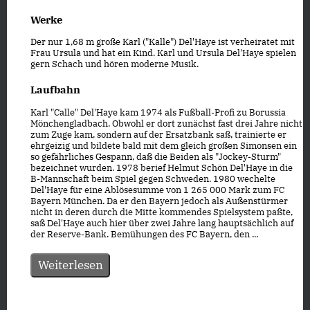
Werke
Der nur 1,68 m große Karl ("Kalle") Del'Haye ist verheiratet mit
Frau Ursula und hat ein Kind. Karl und Ursula Del'Haye spielen
gern Schach und hören moderne Musik.
Laufbahn
Karl "Calle" Del'Haye kam 1974 als Fußball-Profi zu Borussia
Mönchengladbach. Obwohl er dort zunächst fast drei Jahre nicht
zum Zuge kam, sondern auf der Ersatzbank saß, trainierte er
ehrgeizig und bildete bald mit dem gleich großen Simonsen ein
so gefährliches Gespann, daß die Beiden als "Jockey-Sturm"
bezeichnet wurden. 1978 berief Helmut Schön Del'Haye in die
B-Mannschaft beim Spiel gegen Schweden. 1980 wechelte
Del'Haye für eine Ablösesumme von 1 265 000 Mark zum FC
Bayern München. Da er den Bayern jedoch als Außenstürmer
nicht in deren durch die Mitte kommendes Spielsystem paßte,
saß Del'Haye auch hier über zwei Jahre lang hauptsächlich auf
der Reserve-Bank. Bemühungen des FC Bayern, den ...
Weiterlesen