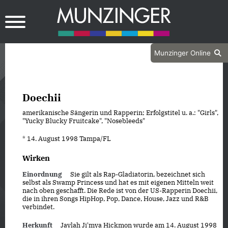
Munzinger Online
Doechii
amerikanische Sängerin und Rapperin; Erfolgstitel u. a.: "Girls",
"Yucky Blucky Fruitcake", "Nosebleeds"
* 14. August 1998 Tampa/FL
Wirken
Einordnung
Sie gilt als Rap-Gladiatorin, bezeichnet sich
selbst als Swamp Princess und hat es mit eigenen Mitteln weit
nach oben geschafft. Die Rede ist von der US-Rapperin Doechii,
die in ihren Songs HipHop, Pop, Dance, House, Jazz und R&B
verbindet.
Herkunft
Jaylah Ji'mya Hickmon wurde am 14. August 1998