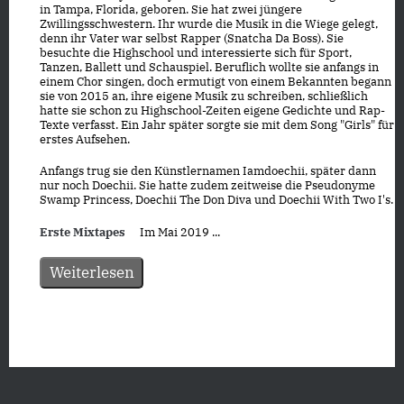
in Tampa, Florida, geboren. Sie hat zwei jüngere
Zwillingsschwestern. Ihr wurde die Musik in die Wiege gelegt,
denn ihr Vater war selbst Rapper (Snatcha Da Boss). Sie
besuchte die Highschool und interessierte sich für Sport,
Tanzen, Ballett und Schauspiel. Beruflich wollte sie anfangs in
einem Chor singen, doch ermutigt von einem Bekannten begann
sie von 2015 an, ihre eigene Musik zu schreiben, schließlich
hatte sie schon zu Highschool-Zeiten eigene Gedichte und Rap-
Texte verfasst. Ein Jahr später sorgte sie mit dem Song "Girls" für
erstes Aufsehen.
Anfangs trug sie den Künstlernamen Iamdoechii, später dann
nur noch Doechii. Sie hatte zudem zeitweise die Pseudonyme
Swamp Princess, Doechii The Don Diva und Doechii With Two I's.
Erste Mixtapes
Im Mai 2019 ...
Weiterlesen
Datenschutz
|
Impressum