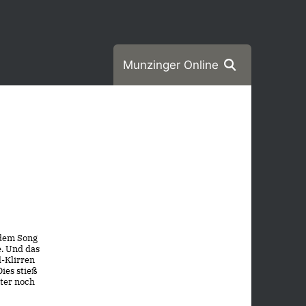
Munzinger Online
 dem Song
e. Und das
d-Klirren
ies stieß
äter noch