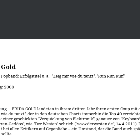
 Gold
Popband; Erfolgstitel u. a.: "Zeig mir wie du tanzt", "Run Run Run"
g: 2008
ung
FRIDA GOLD landeten in ihrem dritten Jahr ihren ersten Coup mit
 wie du tanzt", der in den deutschen Charts immerhin die Top 40 erreicht
nk einer geschickten "Verquickung von Elektronik", genauer von "Keyboar
ren-Gedöns", wie "Der Westen" schrieb ("www.derwesten.de", 14.4.2011). D
t bei allen Kritikern auf Gegenliebe – ein Umstand, der die Band auch sp
 sollte.