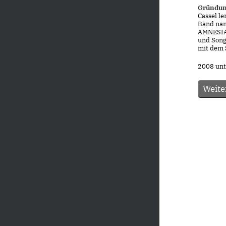
Gründu
Cassel l
Band nam
AMNESIA 
und Song
mit dem 
2008 unte
Weite