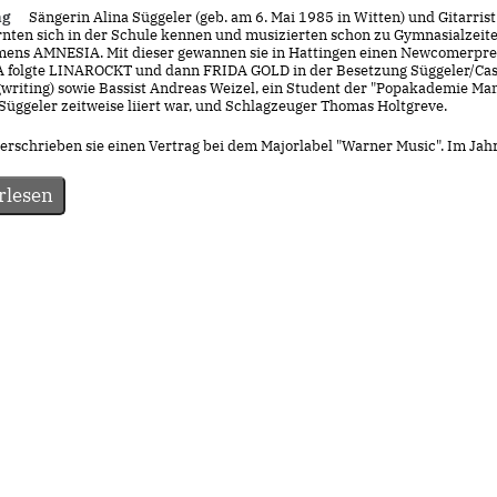
ng
Sängerin Alina Süggeler (geb. am 6. Mai 1985 in Witten) und Gitarrist
ernten sich in der Schule kennen und musizierten schon zu Gymnasialzeite
ens AMNESIA. Mit dieser gewannen sie in Hattingen einen Newcomerprei
folgte LINAROCKT und dann FRIDA GOLD in der Besetzung Süggeler/Cass
writing) sowie Bassist Andreas Weizel, ein Student der "Popakademie Ma
Süggeler zeitweise liiert war, und Schlagzeuger Thomas Holtgreve.
rschrieben sie einen Vertrag bei dem Majorlabel "Warner Music". Im Jahr 
rlesen