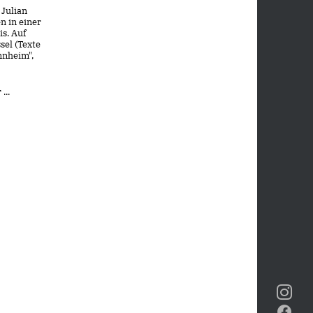
 Julian
n in einer
s. Auf
el (Texte
nnheim",
...