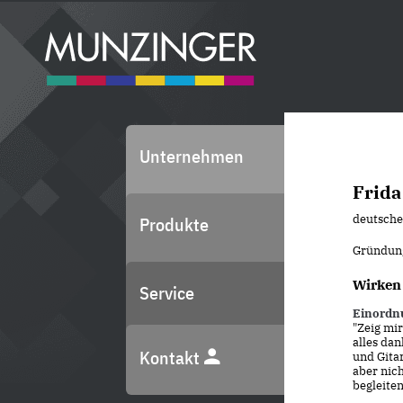
Unternehmen
Frida
deutsche 
Produkte
Gründun
Wirken
Service
Einordn
"Zeig mir
alles da
Kontakt
und Gitar
aber nich
begleiten