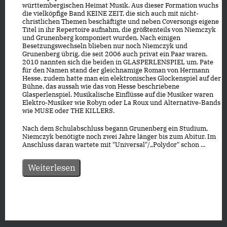
württembergischen Heimat Musik. Aus dieser Formation wuchs
die vielköpfige Band KEINE ZEIT, die sich auch mit nicht-
christlichen Themen beschäftigte und neben Coversongs eigene
Titel in ihr Repertoire aufnahm, die größtenteils von Niemczyk
und Grunenberg komponiert wurden. Nach einigen
Besetzungswechseln blieben nur noch Niemczyk und
Grunenberg übrig, die seit 2006 auch privat ein Paar waren.
2010 nannten sich die beiden in GLASPERLENSPIEL um. Pate
für den Namen stand der gleichnamige Roman von Hermann
Hesse, zudem hatte man ein elektronisches Glockenspiel auf der
Bühne, das aussah wie das von Hesse beschriebene
Glasperlenspiel. Musikalische Einflüsse auf die Musiker waren
Elektro-Musiker wie Robyn oder La Roux und Alternative-Bands
wie MUSE oder THE KILLERS.
Nach dem Schulabschluss begann Grunenberg ein Studium,
Niemczyk benötigte noch zwei Jahre länger bis zum Abitur. Im
Anschluss daran wartete mit "Universal"/„Polydor" schon ...
Weiterlesen
Datenschutz
|
Impressum