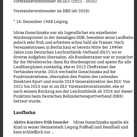
Vorstandsvorsitzender im DLV (2021 - 2025)
Vorstandsvorsitzender im DBS (ab 2026)
* 16. Dezember 1968 Leipzig
Idriss Gonschinska war als Jugendlicher ein exzellenter
Hürdensprinter in der damaligen DDR, beendete seine Laufbahn
jedoch sehr früh und arbeitete schon bald als Trainer. Nach
Vereinsstationen in Berlin kam er bereits Mitte der 1990er
Jahre zum Deutschen Leichtathletik-Verband (DLV), wo er
diverse Aufgaben übernahm. Als Bundestrainer war er zunächst
für die Mittelstrecke, dann für Hürdensprint und später für alle
Laufdisziplinen zuständig, ehe er 2012 Cheftrainer des
Verbandes wurde. 2016 wechselte Gonschinska auf die
Funktionärsebene, übernahm den Posten des Leitenden
Direktors Sport und wurde 2019 Generaldirektor des DLV. Von
2021 bis 2025 war er im DLV Vorstandsvorsitzender, ehe er
nach seinem Rückzug aus der Leichtathletik ab 2026 mit dieser
Funktion beim Deutschen Behindertensportverband (DBS)
betraut wurde.
Laufbahn
Aktive Karriere früh beendet
Idriss Gonschinska spielte als
Kind in seiner Heimatstadt Leipzig Fußball und Handball und
kam schließlich zur ...