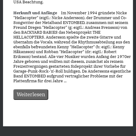
USA Beachtung.
Herkunft und Anfänge
Im November 1994 gründete Nicke
"Hellacopter" (eigtl.: Nicke Andersson), der Drummer und Co-
Songwriter der Metalband ENTOMBED, zusammen mit seinem
Freund Dregen "Hellacopter" (g; eigtl.: Andreas Svensson) von
den BACKYARD BABIES das Nebenprojekt THE
HELLACOPTERS. Andersson spielte die zweite Gitarre und
übernahm die Vocals, während die Rhythmusabteilung aus den
ebenfalls befreundeten Kenny "Hellacopter" (b; eigtl.: Kenny
Håkansson) und Robban "Hellacopter" (dr; eigtl.: Robert
Eriksson) bestand. Alle vier Musiker wurden Anfang der 1970er
Jahre geboren und wollten mit diesem, zunächst als reinem
Freizeitvergnügen gestarteten Sideprojekt ihrer Vorliebe für
Garage-Punk-Rock-'n'-Roll huldigen. Da Anderssons eigentliche
Band ENTOMBED aufgrund vertraglicher Probleme mit der
Plattenfirma für drei Jahre ...
Weiterlesen
Datenschutz
|
Impressum