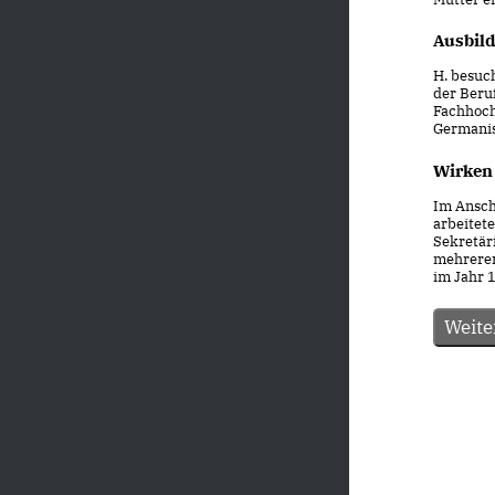
Ausbil
H. besuc
der Beruf
Fachhoch
Germanis
Wirken
Im Anschl
arbeitete
Sekretär
mehrerer
im Jahr 1
Weite