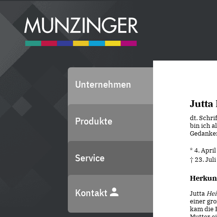
Unternehmen
Jutta
dt. Schri
Produkte
bin ich a
Gedanken
* 4. Apri
Service
† 23. Jul
Herkun
Kontakt
Jutta
Hei
einer gr
kam die 
Mutter ei