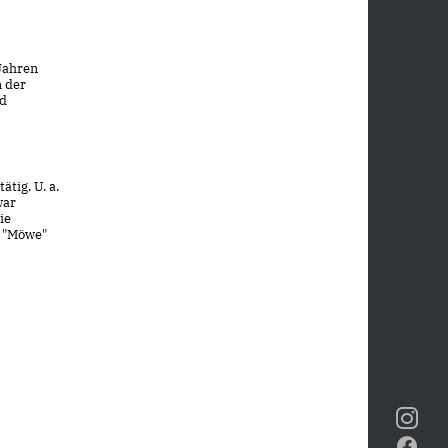
 Jahren
n der
nd
tig. U. a.
war
ie
s "Möwe"