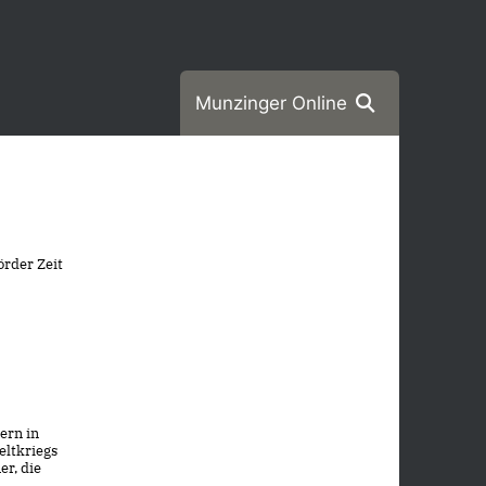
Munzinger Online
örder Zeit
ern in
eltkriegs
r, die