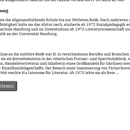
dung
hte die allgemeinbildende Schule bis zur Mittleren Reife. Nach mehreren
stätigkeit holte sie das Abitur nach, studierte ab 1972 Sozialpädagogik a
schule Hamburg und im Zweitstudium ab 1975 Literaturwissenschaft u
tik an der Universität Hamburg.
uss an die mittlere Reife war H. in verschiedenen Berufen und Branchen tä
 sie als Betriebsleiterin in der väterlichen Furnier- und Sperrholzfabrik, 
in, Handelsvertreterin und Inhaberin eines Großhandels für Gardinen sow
 Einzelhandelsgeschäfte. Der Besuch einer Inszenierung von Tschechow
966 weckte H.s Interesse für Literatur. Ab 1975 lebte sie als freie ...
rlesen