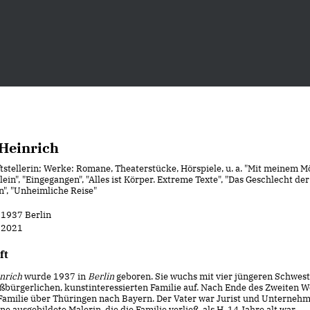
 Heinrich
ftstellerin; Werke: Romane, Theaterstücke, Hörspiele, u. a. "Mit meinem M
llein", "Eingegangen", "Alles ist Körper. Extreme Texte", "Das Geschlecht der
", "Unheimliche Reise"
l 1937 Berlin
i 2021
ft
nrich
wurde 1937 in
Berlin
geboren. Sie wuchs mit vier jüngeren Schwest
oßbürgerlichen, kunstinteressierten Familie auf. Nach Ende des Zweiten W
Familie über Thüringen nach Bayern. Der Vater war Jurist und Unternehme
ne ausgebildete Malerin, die die Familie verließ, als H. 14 Jahre alt war.