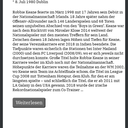
* 8. Juli 1980 Dublin
Robbie Keane feierte im März 1998 mit 17 Jahren sein Debüt in
der Nationalmannschaft Irlands. 18 Jahre später nahm der
Offensiv-Allrounder nach 146 Länderspielen und 68 Toren
seinen umjubelten Abschied von den "Boys in Green". Keane war
nach dem Rücktritt von Miroslav Klose 2014 weltweit der
Nationalspieler mit den meisten Treffern für sein Land.
Zwischen diesen 18 Jahren lagen Höhen und Tiefen für Keane,
der seine Vereinskarriere erst 2018 in Indien beendete. Die
Tiefpunkte waren sicherlich die Stationen bei Inter Mailand
(2000) und dem FC Liverpool (2008/09), wo er sich jeweils nicht
durchsetzen konnte. Große Titel holte Robbie Keane in seiner
Karriere weder im Klub noch mit der Nationalmannschaft.
Höhepunkte der Karriere waren die Teilnahme an der WM 2002,
wo Keane sein Team ins Achtelfinale schoss, die Titel im League
Cup 2008 mit Tottenham Hotspur, dem Klub, für den er am
längsten spielte – und schließlich die Titel, die er ab 2011 mit
LA Galaxy in den USA gewann. 2018 wurde der irische
Rekordnationalspieler zum Co-Trainer ...
Weiterlesen
Datenschutz
|
Impressum