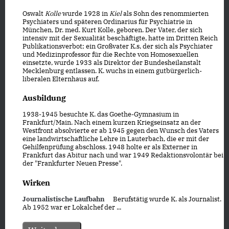
Oswalt
Kolle
wurde 1928 in
Kiel
als Sohn des renommierten
Psychiaters und späteren Ordinarius für Psychiatrie in
München, Dr. med. Kurt Kolle, geboren. Der Vater, der sich
intensiv mit der Sexualität beschäftigte, hatte im Dritten Reich
Publikationsverbot; ein Großvater K.s, der sich als Psychiater
und Medizinprofessor für die Rechte von Homosexuellen
einsetzte, wurde 1933 als Direktor der Bundesheilanstalt
Mecklenburg entlassen. K. wuchs in einem gutbürgerlich-
liberalen Elternhaus auf.
Ausbildung
1938-1945 besuchte K. das Goethe-Gymnasium in
Frankfurt/Main. Nach einem kurzen Kriegseinsatz an der
Westfront absolvierte er ab 1945 gegen den Wunsch des Vaters
eine landwirtschaftliche Lehre in Lauterbach, die er mit der
Gehilfenprüfung abschloss. 1948 holte er als Externer in
Frankfurt das Abitur nach und war 1949 Redaktionsvolontär bei
der "Frankfurter Neuen Presse".
Wirken
Journalistische Laufbahn
Berufstätig wurde K. als Journalist.
Ab 1952 war er Lokalchef der ...